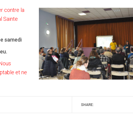
r contre la
l Sainte
ce samedi
eu.
 Nous
ptable et ne
SHARE: