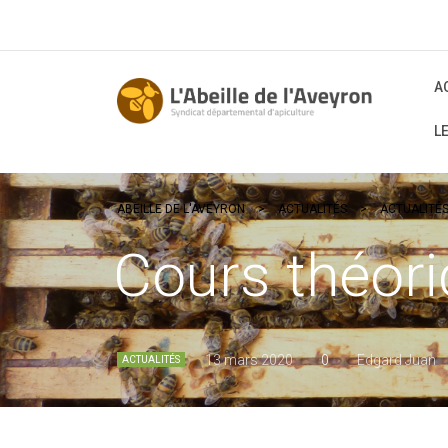
A
L
ABEILLE DE L'AVEYRON
>
ACTUALITÉS
>
ACTUALITÉ
Cours théor
13 mars 2020
0
Edgard Juan
ACTUALITÉS