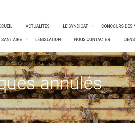
CCUEIL
ACTUALITÉS
LE SYNDICAT
CONCOURS DES 
E SANITAIRE
LÉGISLATION
NOUS CONTACTER
LIENS
S
>
COURS THÉORIQUES ANNULÉS
iques annulés